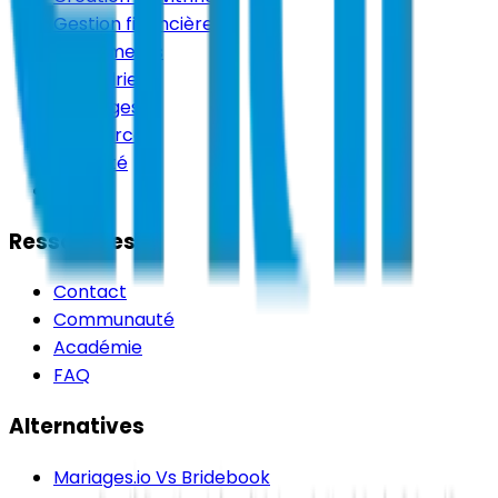
Gestion financière
Événements
Calendrier
Messages
Ressources
Publicité
Tarifs
Ressources
Contact
Communauté
Académie
FAQ
Alternatives
Mariages.io Vs Bridebook