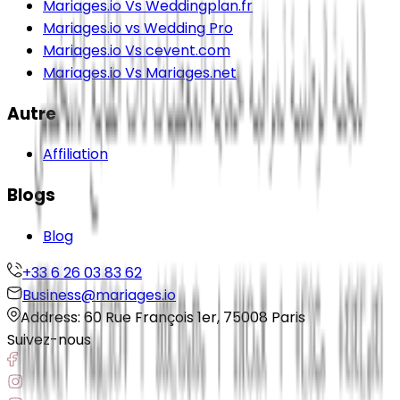
Mariages.io Vs Weddingplan.fr
Mariages.io vs Wedding Pro
Mariages.io Vs cevent.com
Mariages.io Vs Mariages.net
Autre
Affiliation
Blogs
Blog
+33 6 26 03 83 62
Business@mariages.io
Address: 60 Rue François 1er, 75008 Paris
Suivez-nous