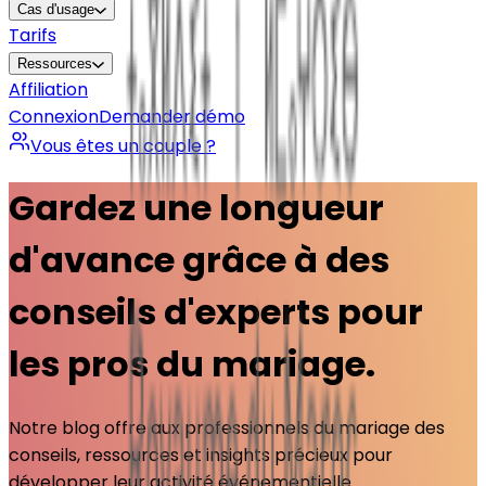
Cas d'usage
Tarifs
Ressources
Affiliation
Connexion
Demander démo
Vous êtes un couple ?
Gardez une longueur
d'avance grâce à des
conseils d'experts pour
les pros du mariage.
Notre blog offre aux professionnels du mariage des
conseils, ressources et insights précieux pour
développer leur activité événementielle.