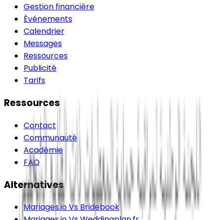
Gestion financière
Événements
Calendrier
Messages
Ressources
Publicité
Tarifs
Ressources
Contact
Communauté
Académie
FAQ
Alternatives
Mariages.io Vs Bridebook
Mariages.io Vs Weddingplan.fr