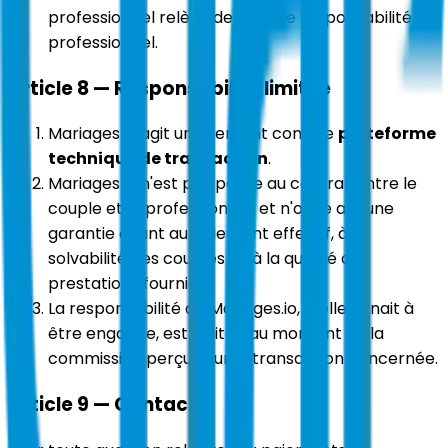
professionnel relève de la seule responsabilité du
professionnel.
Article 8 — Responsabilité limitée
Mariages.io agit uniquement comme
plateforme
technique de transaction
.
Mariages.io n'est pas partie au contrat entre le
couple et le professionnel, et n'offre aucune
garantie quant au paiement effectif, à la
solvabilité des couples ou à la qualité des
prestations fournies.
La responsabilité de Mariages.io, si elle venait à
être engagée, est limitée au montant de la
commission perçue sur la transaction concernée.
Article 9 — Contact