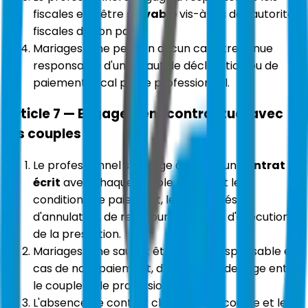
fiscales et à être
solvable
vis-à-vis des autorités
fiscales de son pays.
Mariages.io ne peut en aucun cas être tenue
responsable d'un défaut de déclaration ou de
paiement fiscal par le professionnel.
Article 7 — Engagement contractuel avec
les couples
Le professionnel s'engage à établir un
contrat
écrit
avec chaque couple précisant les
conditions de paiement, les modalités
d'annulation, de remboursement et d'exécution
de la prestation.
Mariages.io ne saurait être tenue responsable en
cas de non-paiement, d'impayé ou de litige entre
le couple et le professionnel.
L'absence de contrat clair entre le couple et le