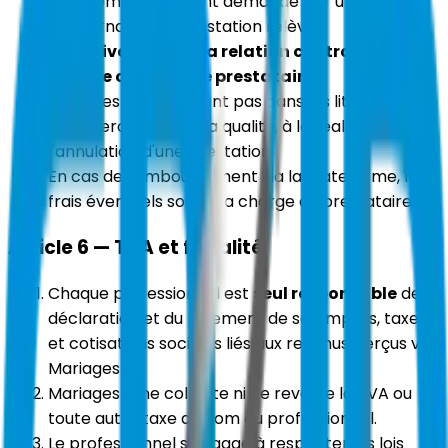
Tout remboursement demandé par un couple
concernant une prestation relève
exclusivement de la relation contractuelle
entre le couple et le prestataire
.
Mariages.io n'intervient pas dans les litiges
commerciaux liés à la qualité, à la réalisation ou à
l'annulation d'une prestation.
En cas de remboursement via la plateforme, les
frais éventuels sont à la charge du prestataire.
Article 6 — TVA et fiscalité
Chaque professionnel est
seul responsable
de la
déclaration et du paiement de ses impôts, taxes
et cotisations sociales liés aux revenus perçus via
Mariages.io.
Mariages.io ne collecte ni ne reverse la TVA ou
toute autre taxe au nom du professionnel.
Le professionnel s'engage à respecter les lois