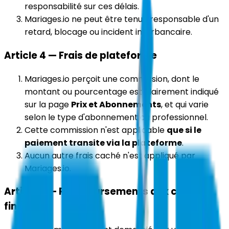
responsabilité sur ces délais.
Mariages.io ne peut être tenue responsable d'un
retard, blocage ou incident interbancaire.
Article 4 — Frais de plateforme
Mariages.io perçoit une commission, dont le
montant ou pourcentage est clairement indiqué
sur la page
Prix et Abonnements
, et qui varie
selon le type d'abonnement du professionnel.
Cette commission n'est applicable
que si le
paiement transite via la plateforme
.
Aucun autre frais caché n'est appliqué par
Mariages.io.
Article 5 — Remboursements aux clients
finaux